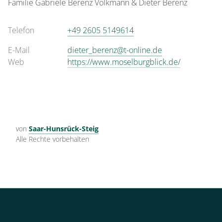
Familie
Gabriele Berenz Volkmann &
Dieter Berenz
Telefon
+49 2605 5149614
E-Mail
dieter_berenz@t-online.de
Web
https://www.moselburgblick.de/
von
Saar-Hunsrück-Steig
Alle Rechte vorbehalten