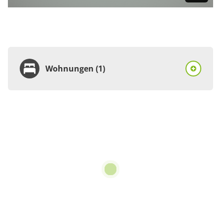
Wohnungen (1)
Wohnung
Appartement/Fewo,
Dusche, WC, 1
Schlafraum
€79.00
pro Einheit/Nacht
2 Wohnungen
für 1 bis 4 Personen