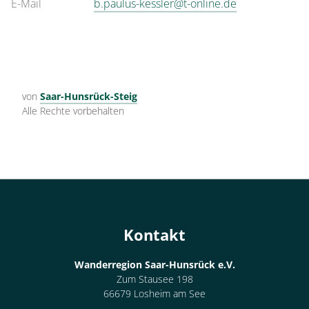
E-Mail
b.paulus-kessler@t-online.de
von
Saar-Hunsrück-Steig
Alle Rechte vorbehalten
Kontakt
Wanderregion Saar-Hunsrück e.V.
Zum Stausee 198
66679 Losheim am See