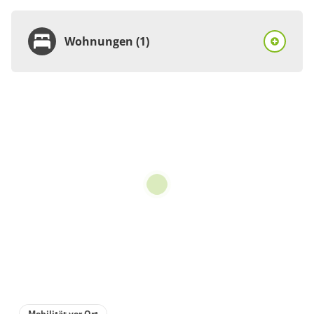
Wohnungen (1)
Wohnung
Appartement/Fewo,
Dusche oder Bad, WC,
Nichtraucher
€35.00
pro Person/Nacht
2 Wohnungen
für 1 bis 4 Personen
56 m²
Mobilität vor Ort