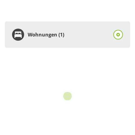
Wohnungen (1)
Wohnung
Appartement/Fewo,
Dusche, WC, Terrasse
55 m²
Details anzeigen
Details anzeigen für Appartement/Fewo, 