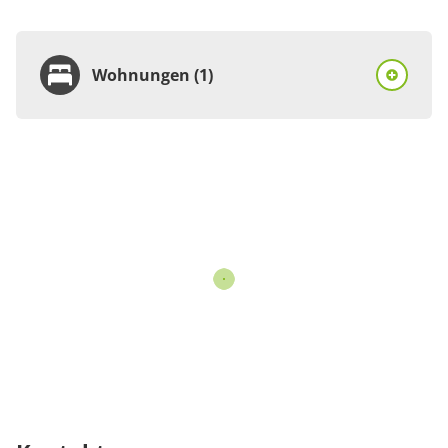
Wohnungen (1)
Wohnung
Appartement/Fewo,
Dusche oder Bad, WC
Details anzeigen
Details anzeigen für Appartement/Fewo,