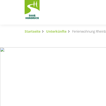
Zum Hauptinhalt springen
Startseite
Unterkünfte
Ferienwohnung Rheinbl
Subnavigation umschalten
Subnavigation umschalten
Subnavigation umschalten
Subnavigation umschalten
Subnavigation umschalten
Subnavigation umschalten