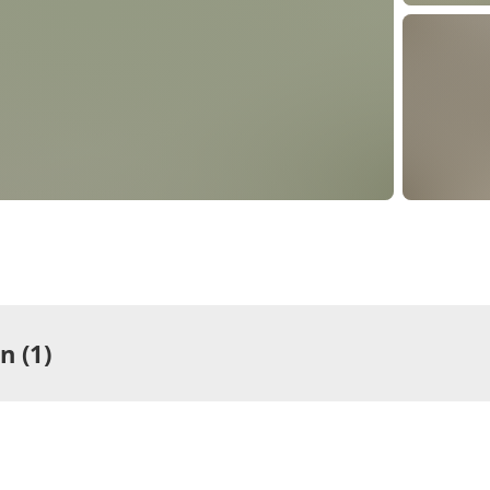
 (1)
ng