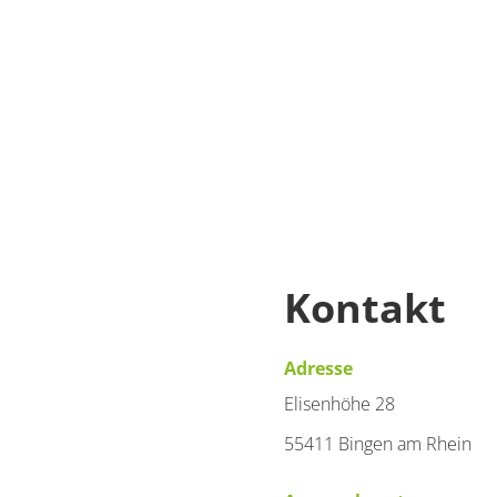
Appa
Dusc
Schl
€110.0
Kontakt
Deta
Detail
Adresse
Elisenhöhe 28
55411 Bingen am Rhein