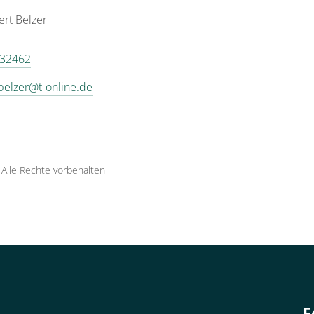
ert
Belzer
 32462
.belzer@t-online.de
·
Alle Rechte vorbehalten
F