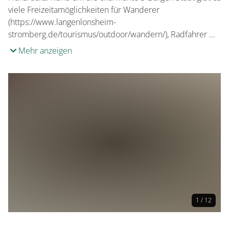
viele Freizeitamöglichkeiten für Wanderer
(https://www.langenlonsheim-
stromberg.de/tourismus/outdoor/wandern/), Radfahrer …
Mehr anzeigen
1 / 12