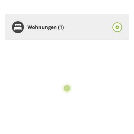
Wohnungen (1)
Wohnung
Appartement/Fewo,
Dusche, WC, 3
Schlafräume
€70.00
pro Einheit/Nacht
5 Wohnungen
für 1 bis 6 Personen
120 m²