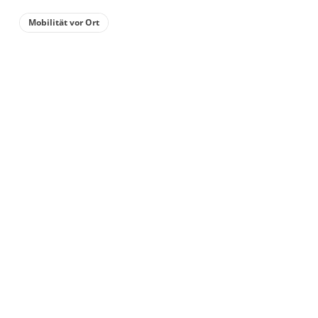
Mobilität vor Ort
Details anzeigen
Details anzeigen für Appartement/Fewo,