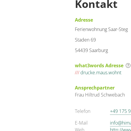
Kontakt
Adresse
Ferienwohnung Saar-Steg
Staden 69
54439 Saarburg
what3words Adresse
///
drucke.maus.wohnt
Ansprechpartner
Frau
Hiltrud
Schwebach
Telefon
+49 175 
E-Mail
info@hima
Web
http://ww