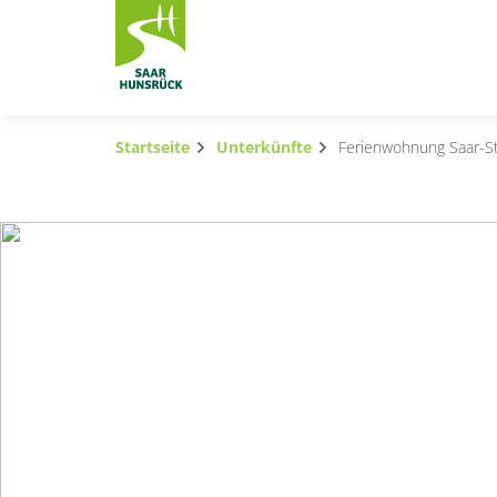
Zum Hauptinhalt springen
Startseite
Unterkünfte
Ferienwohnung Saar-S
Subnavigation umschalten
Subnavigation umschalten
Subnavigation umschalten
Subnavigation umschalten
Subnavigation umschalten
Subnavigation umschalten