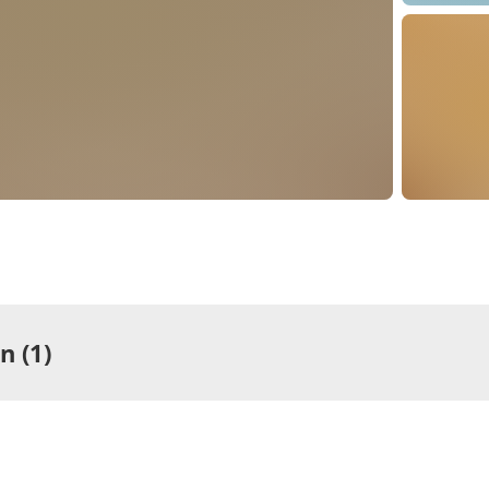
 (1)
ng