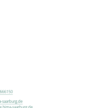
9666150
-saarburg.de
w.hima-saarburg.de