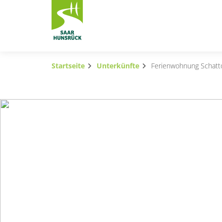
Zum Hauptinhalt springen
Startseite
Unterkünfte
Ferienwohnung Schatt
Subnavigation umschalten
Subnavigation umschalten
Subnavigation umschalten
Subnavigation umschalten
Subnavigation umschalten
Subnavigation umschalten