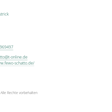
trick
 969497
tto@t-online.de
ww.fewo-schatto.de/
·
Alle Rechte vorbehalten