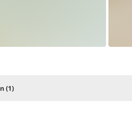
 (1)
ng
rtement/Fewo, Bad,