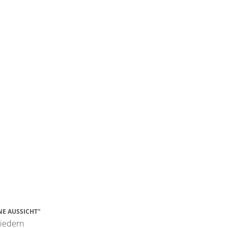
E AUSSICHT"
riedern