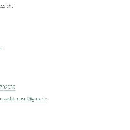
ssicht"
en
7702039
aussicht.mosel@gmx.de