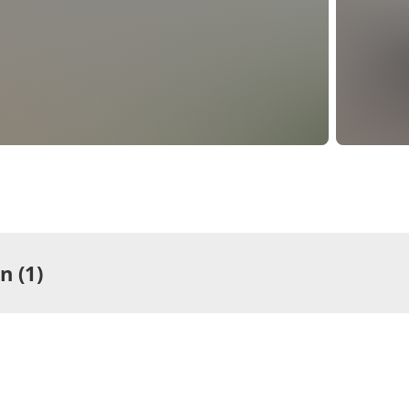
 (1)
ng
rtement/Fewo,