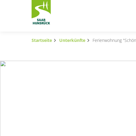
Zum Hauptinhalt springen
Startseite
Unterkünfte
Ferienwohnung "Schön
Subnavigation umschalten
Subnavigation umschalten
Subnavigation umschalten
Subnavigation umschalten
Subnavigation umschalten
Subnavigation umschalten