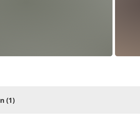
 (1)
ng