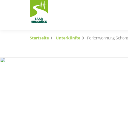
Zum Hauptinhalt springen
Startseite
Unterkünfte
Ferienwohnung Schöne
Subnavigation umschalten
Subnavigation umschalten
Subnavigation umschalten
Subnavigation umschalten
Subnavigation umschalten
Subnavigation umschalten