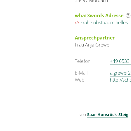
54497 Morbach
what3words Adresse
///
krähe.obstbaum.helles
Ansprechpartner
Frau
Anja
Grewer
Telefon
+49 6533
E-Mail
a.grewer
Web
http://sc
von
Saar-Hunsrück-Steig