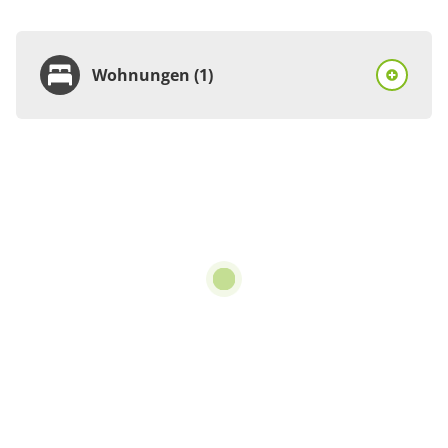
Wohnungen (1)
Wohnung
Appartement/Fewo,
Dusche und Bad, WC, 1
Schlafraum
€65.00
pro Einheit/Nacht
4 Wohnungen
für 1 bis 2 Personen
70 m²