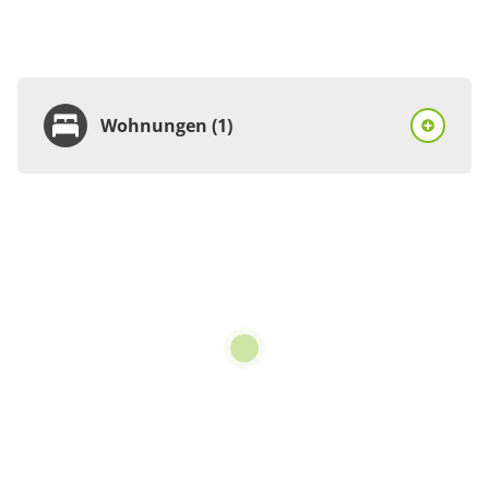
Wohnungen (1)
Wohnung
Appartement/Fewo,
Dusche und Bad, WC,
Balkon
€100.00
pro Einheit/Nacht
3 Wohnungen
für 1 bis 4 Personen