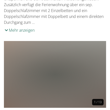
Zusätzlich verfügt die Ferienwohnung über ein sep.
Doppelschlafzimmer mit 2 Einzelbetten und ein
Doppelschlafzimmer mit Doppelbett und einem direkten
Durchgang zum …
Mehr anzeigen
1 / 13