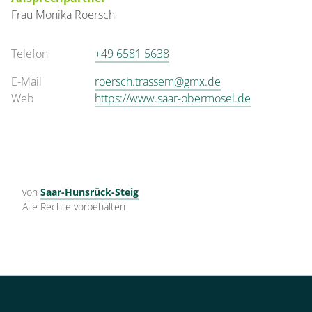
Frau
Monika
Roersch
Telefon
+49 6581 5638
E-Mail
roersch.trassem@gmx.de
Web
https://www.saar-obermosel.de
von
Saar-Hunsrück-Steig
Alle Rechte vorbehalten