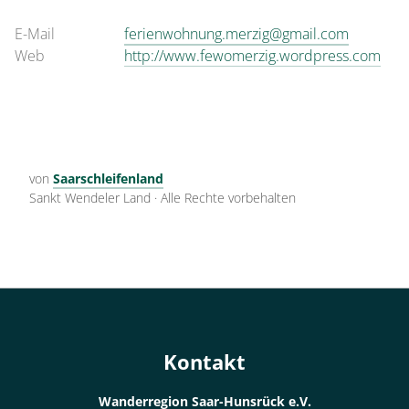
E-Mail
ferienwohnung.merzig@gmail.com
Web
http://www.fewomerzig.wordpress.com
von
Saarschleifenland
Sankt Wendeler Land
·
Alle Rechte vorbehalten
Kontakt
Wanderregion Saar-Hunsrück e.V.