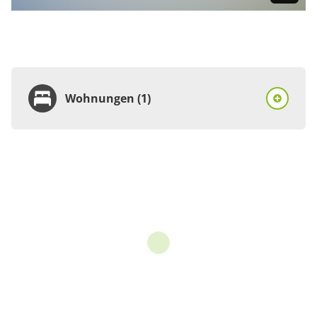
Wohnungen (1)
Wohnung
Appartement/Fewo,
Dusche und Bad, WC, 2
Schlafräume
€90.00
pro Einheit/Nacht
für 1 bis 3 Personen
100 m²