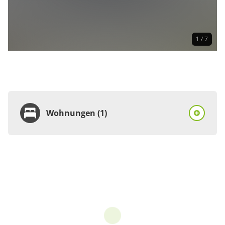
1 / 7
Wohnungen (1)
Wohnung
Appartement/Fewo,
Dusche und
Badewanne, WC, 2
Schlafräume