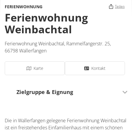
FERIENWOHNUNG
Teilen
Ferienwohnung
Weinbachtal
Ferienwohnung Weinbachtal,
Rammelfangerstr. 25,
66798
Wallerfangen
Karte
Kontakt
Zielgruppe & Eignung
Ausrichtung
Für Senioren besonders geeignet
Die in Wallerfangen gelegene Ferienwohnung Weinbachtal
Für Familien besonders geeignet
ist ein freistehendes Einfamilienhaus mit einem schönen