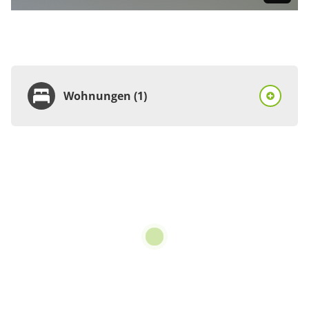
Wohnungen (1)
Wohnung
Appartement/Fewo,
Dusche, WC, Terrasse
€30.00
pro Person/Nacht
für 1 bis 4 Personen
65 m²