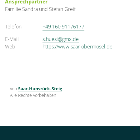
Ansprechpartner
Familie
Sandra und Stefan
Greif
Telefon
+49 160 91176177
E-Mail
s.huesi@gmx.de
Web
https://www.saar-obermosel.de
von
Saar-Hunsrück-Steig
Alle Rechte vorbehalten