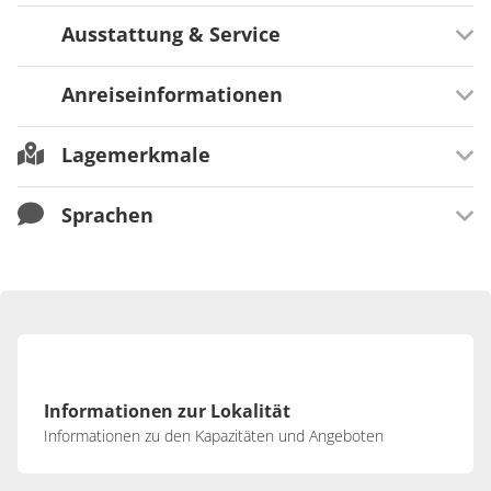
Ausstattung & Service
In der Umgebung
Fahrrad fahren
Anreiseinformationen
Min. Buchungsdauer
Wandern
3 Übernachtungen
Lagemerkmale
Verkehrsinfrastruktur
Parkmöglichkeiten am Haus
Sprachen
Lagebeschreibung
In ruhiger Lage
Entfernung zum nächsten Bahnhof (in km)
Sprachen
1,1 km
Deutsch
Informationen zur Lokalität
Informationen zu den Kapazitäten und Angeboten