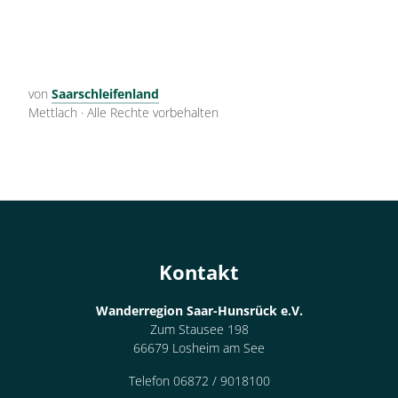
von
Saarschleifenland
Mettlach
·
Alle Rechte vorbehalten
Kontakt
Wanderregion Saar-Hunsrück e.V.
Zum Stausee 198
66679 Losheim am See
Telefon 06872 / 9018100