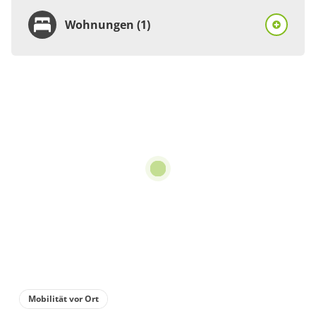
Wohnungen (1)
Wohnung
Appartement/Fewo,
Dusche, WC, 1
Schlafraum
€45.00
pro Einheit/Nacht
für 1 bis 2 Personen
36 m²
Details anzeigen
Mobilität vor Ort
Details anzeigen für Appartement/Fewo,