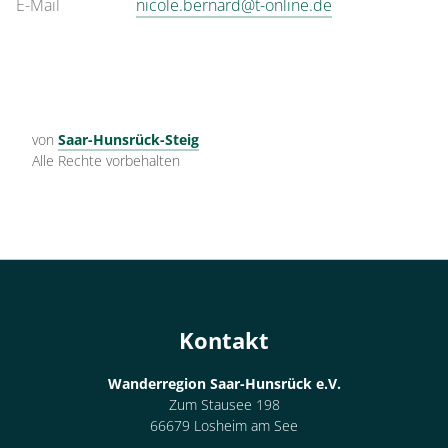
E-Mail
nicole.bernard@t-online.de
von
Saar-Hunsrück-Steig
Alle Rechte vorbehalten
Kontakt
Wanderregion Saar-Hunsrück e.V.
Zum Stausee 198
66679 Losheim am See