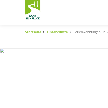
Zum Hauptinhalt springen
Startseite
Unterkünfte
Ferienwohnungen Bei
Subnavigation umschalten
Subnavigation umschalten
Subnavigation umschalten
Subnavigation umschalten
Subnavigation umschalten
Subnavigation umschalten