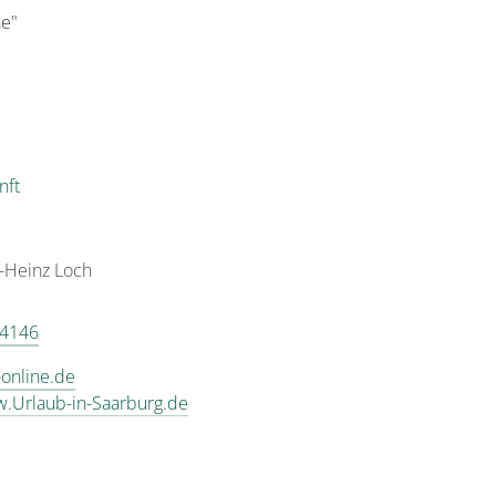
e"
nft
l-Heinz
Loch
 4146
online.de
w.Urlaub-in-Saarburg.de