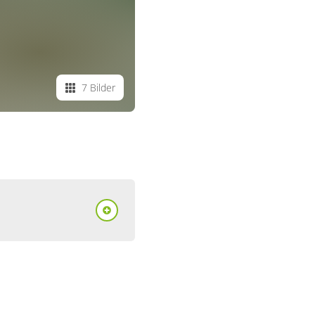
7 Bilder
ent/Fewo,