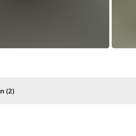
 (2)
ng
Wohnung
rtement/Fewo,
Appartem