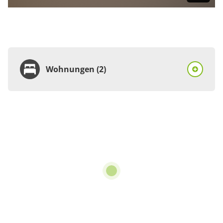
Wohnungen (2)
Wohnung
Appartement/Fewo,
Dusche, WC,
Nichtraucher
€75.00
pro Einheit/Nacht
für 1 bis 2 Personen
50 m²