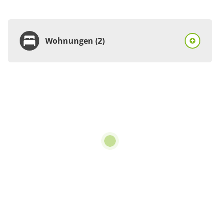
Wohnungen (2)
Wohnung
Appartement/Fewo,
Dusche, WC, Terrasse
€50.00
pro Einheit/Nacht
2 Wohnungen
für 1 bis 3 Personen
65 m²