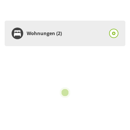
Wohnungen (2)
Wohnung
Appartement/Fewo,
Dusche, WC, Terrasse
€70.00
pro Einheit/Nacht
2 Wohnungen
für 1 bis 3 Personen
50 m²