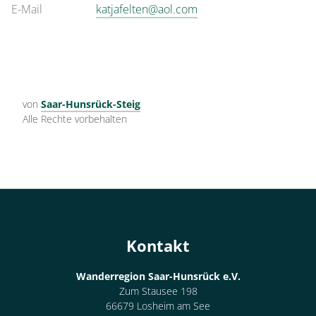
E-Mail
katjafelten@aol.com
von
Saar-Hunsrück-Steig
Alle Rechte vorbehalten
Kontakt
Wanderregion Saar-Hunsrück e.V.
Zum Stausee 198
66679 Losheim am See