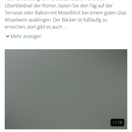
Überbleibsel der Römer, lassen Sie den Tag auf der
Terrasse oder Balkon mit Moselblick bei einem guten Glas
Moselwein ausklingen. Der Bäcker ist fußläufig zu
erreichen, dort gibt es auch …
Mehr anzeigen
1 / 18