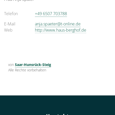
Telefon
+49 6507 703788
E-Mail
anja.spaeter@t-online.de
Web
http://www.haus-berghof.de
von
Saar-Hunsrück-Steig
Alle Rechte vorbehalten