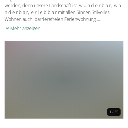
werden, denn unsere Landschaft ist w u n d e r b a r, w a
n d e r b a r, e r l e b b a r mit allen Sinnen Stilvolles
Wohnen auch barrierefreien Ferienwohnung …
Mehr anzeigen
1 / 25