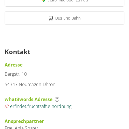
Appartement/Fewo
Bus und Bahn
72 m²
Details anzeigen
Details anzeigen für Appartement/Fewo
Kontakt
Adresse
Bergstr. 10
54347 Neumagen-Dhron
what3words Adresse
///
erfindet.fruchtsaft.einordnung
Ansprechpartner
Frau
Anja
Später