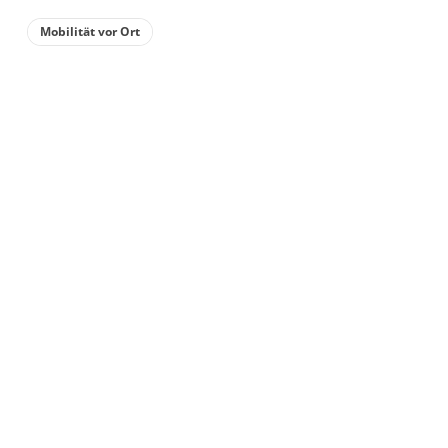
Wohnung
Mobilität vor Ort
Appartement/Fewo
82 m²
Details anzeigen
Details anzeigen für Appartement/Fewo
Wohnung
Appartement/Fewo
€72.00
pro Einheit/Nacht
für 1 bis 2 Personen
46 m²