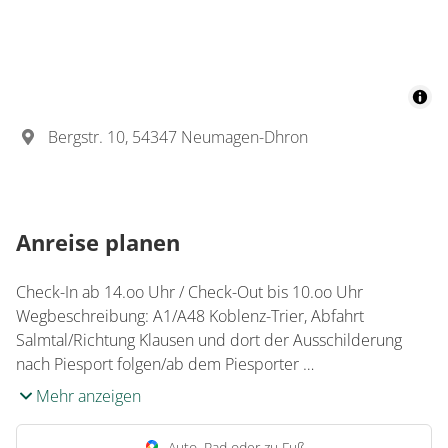
Details anzeigen
Details anzeigen für Appartement/Fewo
Wohnung
Bergstr. 10, 54347 Neumagen-Dhron
Appartement/Fewo,
Dusche, WC, 2
Schlafräume
Anreise planen
57 m²
Check-In ab 14.oo Uhr / Check-Out bis 10.oo Uhr
Wegbeschreibung: A1/A48 Koblenz-Trier, Abfahrt
Details anzeigen
Salmtal/Richtung Klausen und dort der Ausschilderung
nach Piesport folgen/ab dem Piesporter …
Details anzeigen für Appartement/Fewo,
Mehr anzeigen
Wohnung
Auto, Rad oder zu Fuß