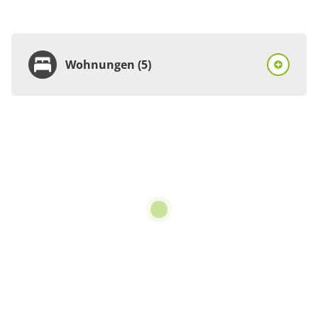
Wohnungen (5)
Wohnung
Appartement/Fewo,
Dusche, WC, 2
Schlafräume
80 m²
Details anzeigen
Details anzeigen für Appartement/Fewo,