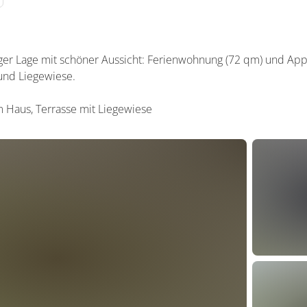
higer Lage mit schöner Aussicht: Ferienwohnung (72 qm) und App
 und Liegewiese.
m Haus, Terrasse mit Liegewiese