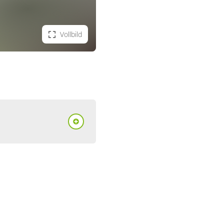
Vollbild
ent/Fewo
heit/Nacht