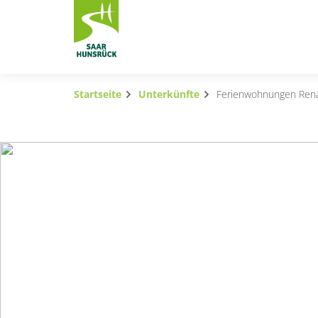
Zum Hauptinhalt springen
Startseite
Unterkünfte
Ferienwohnungen Ren
Subnavigation umschalten
Subnavigation umschalten
Subnavigation umschalten
Subnavigation umschalten
Subnavigation umschalten
Subnavigation umschalten