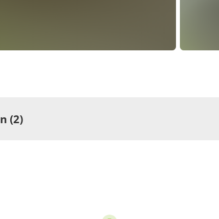
 (2)
ng
Wohnung
rtement/Fewo
Appartem
pro Einheit/Nacht
€45.00
pro Ein