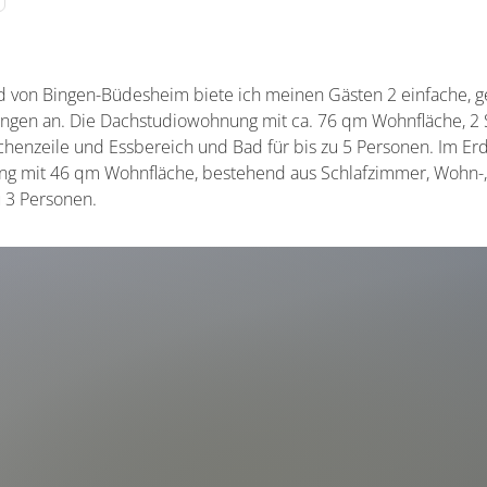
nd von Bingen-Büdesheim biete ich meinen Gästen 2 einfache, 
ngen an. Die Dachstudiowohnung mit ca. 76 qm Wohnfläche, 2
henzeile und Essbereich und Bad für bis zu 5 Personen. Im Erd
ng mit 46 qm Wohnfläche, bestehend aus Schlafzimmer, Wohn-,
u 3 Personen.