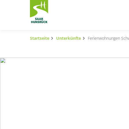
Zum Hauptinhalt springen
Startseite
Unterkünfte
Ferienwohnungen Sch
Subnavigation umschalten
Subnavigation umschalten
Subnavigation umschalten
Subnavigation umschalten
Subnavigation umschalten
Subnavigation umschalten