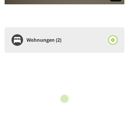
Wohnungen (2)
Wohnung
Appartement/Fewo,
Dusche, WC, 1
Schlafraum
€110.00
pro Einheit/Nacht
für 1 bis 2 Personen
36 m²