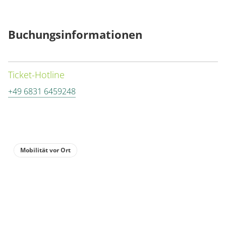
Details anzeigen
Buchungsinformationen
Details anzeigen für Appartement/Fewo,
Wohnung
Ticket-Hotline
Appartement/Fewo,
+49 6831 6459248
Dusche, WC, 2
Schlafräume
€110.00
pro Einheit/Nacht
Mobilität vor Ort
für 1 bis 4 Personen
80 m²
Details anzeigen
Details anzeigen für Appartement/Fewo,