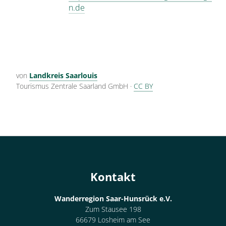
n.de
von
Landkreis Saarlouis
Tourismus Zentrale Saarland GmbH
·
CC BY
Kontakt
Wanderregion Saar-Hunsrück e.V.
Zum Stausee 198
66679 Losheim am See