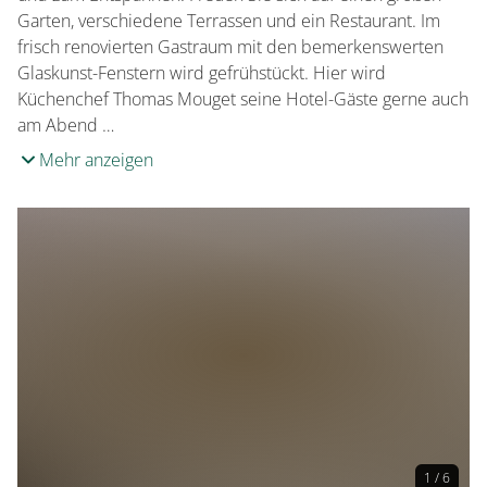
Garten, verschiedene Terrassen und ein Restaurant. Im
frisch renovierten Gastraum mit den bemerkenswerten
Glaskunst-Fenstern wird gefrühstückt. Hier wird
Küchenchef Thomas Mouget seine Hotel-Gäste gerne auch
am Abend …
Mehr anzeigen
1 / 6