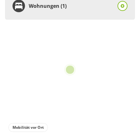
Wohnungen (1)
Wohnung
Appartement/Fewo
€50.00
pro Einheit/Nacht
5 Wohnungen
für 1 bis 6 Personen
134 m²
Details anzeigen
Details anzeigen für Appartement/Fewo
Mobilität vor Ort