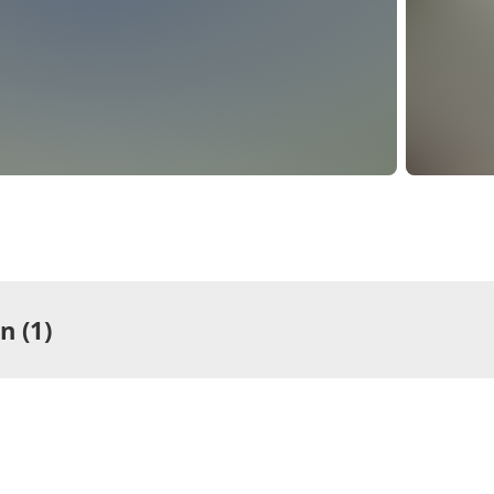
 (1)
ng
rtement/Fewo,