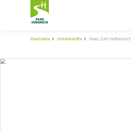
Zum Hauptinhalt springen
Startseite
Unterkünfte
Fewo Zum Heilbrünnc
Subnavigation umschalten
Subnavigation umschalten
Subnavigation umschalten
Subnavigation umschalten
Subnavigation umschalten
Subnavigation umschalten