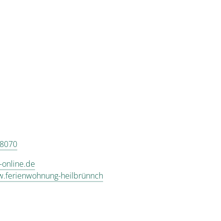
 8070
-online.de
w.ferienwohnung-heilbrünnch