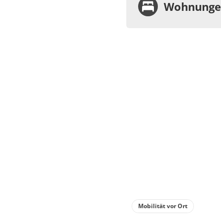
Wohnungen
Wohnu
Appa
WC
Kostenf
Deta
Detail
Mobilität vor Ort