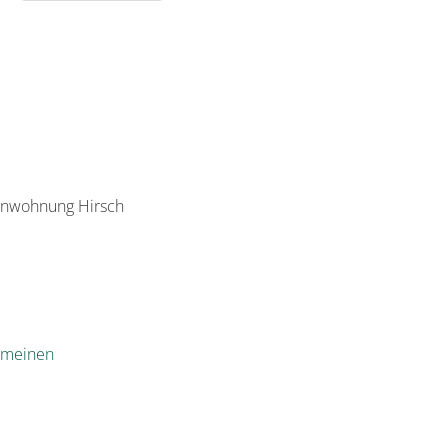
ienwohnung Hirsch
gemeinen