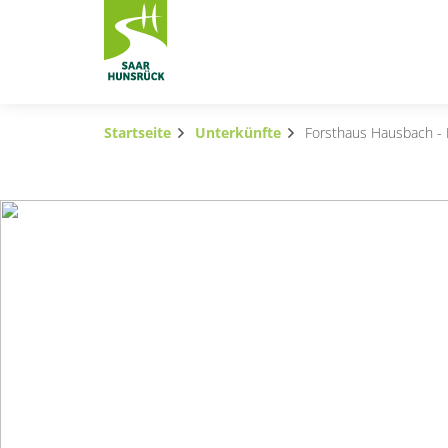
Zum Hauptinhalt springen
Startseite
Unterkünfte
Forsthaus Hausbach -
Subnavigation umschalten
Subnavigation umschalten
Subnavigation umschalten
Subnavigation umschalten
Subnavigation umschalten
Subnavigation umschalten