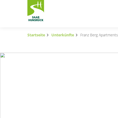
Zum Hauptinhalt springen
Startseite
Unterkünfte
Franz Berg Apartments
Subnavigation umschalten
Subnavigation umschalten
Subnavigation umschalten
Subnavigation umschalten
Subnavigation umschalten
Subnavigation umschalten