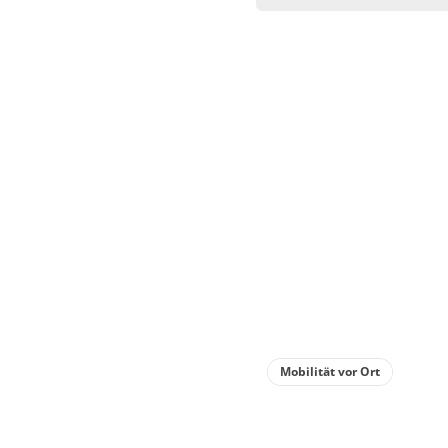
Wohnu
Appa
WC, 
€23.00
Deta
Mobilität vor Ort
Detail
Wohnu