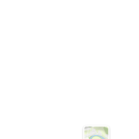
Appa
WC, 
€23.00
Deta
Detail