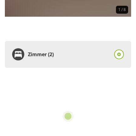
1 / 8
Zimmer (2)
Zimmer
Stellplatz, WC, ruhig
€15.00
pro Einheit/Nacht
für 1 bis 4 Personen