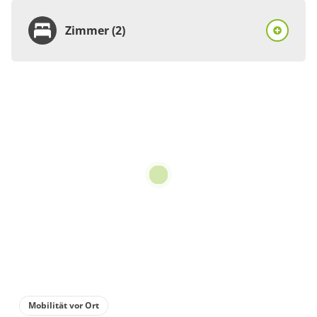
Zimmer (2)
Zimmer
Doppelzimmer, Dusche,
WC
€42.00
pro Person/Nacht
für 1 bis 2 Personen
Details anzeigen
Details anzeigen für Doppelzimmer, Dus
Zimmer
Mobilität vor Ort