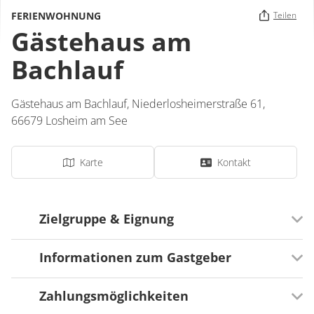
FERIENWOHNUNG
Teilen
Gästehaus am
Bachlauf
Gästehaus am Bachlauf,
Niederlosheimerstraße 61,
66679
Losheim am See
Karte
Kontakt
Zielgruppe & Eignung
Informationen zum Gastgeber
Ausrichtung
Für Senioren besonders geeignet
Zahlungsmöglichkeiten
Serviceangebote
Für Familien besonders geeignet