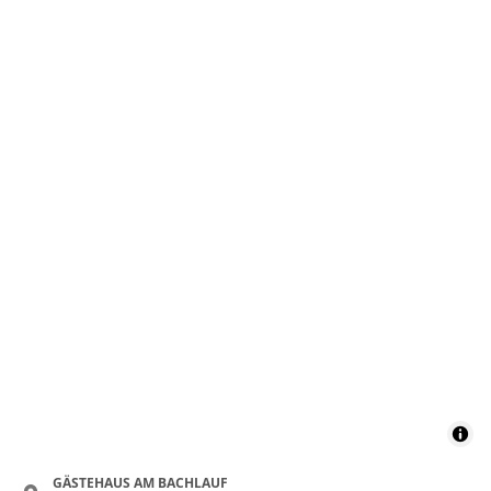
Dusche, WC, 1
Schlafraum
€120.00
pro Einheit/Nacht
für 1 bis 2 Personen
53 m²
Details anzeigen
Details anzeigen für Appartement/Fewo,
Wohnung
Appartement/Fewo,
Dusche, WC, 2
Schlafräume
€189.00
pro Einheit/Nacht
GÄSTEHAUS AM BACHLAUF