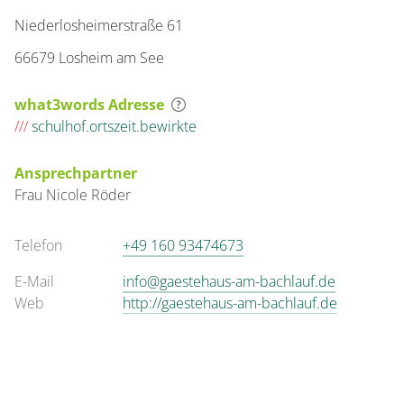
Niederlosheimerstraße 61
Details anzeigen
66679 Losheim am See
Details anzeigen für Appartement/Fewo,
what3words Adresse
Wohnung
///
schulhof.ortszeit.bewirkte
Appartement/Fewo,
Ansprechpartner
Dusche, WC, 1
Frau
Nicole
Röder
Schlafraum
€102.00
pro Einheit/Nacht
Telefon
+49 160 93474673
E-Mail
info@gaestehaus-am-bachlauf.de
für 1 bis 2 Personen
Web
http://gaestehaus-am-bachlauf.de
68 m²
Details anzeigen
Details anzeigen für Appartement/Fewo,