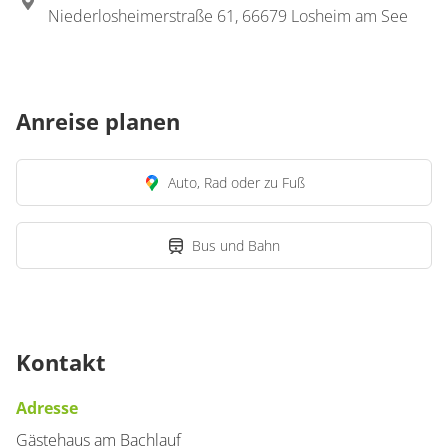
Niederlosheimerstraße 61, 66679 Losheim am See
für 1 bis 4 Personen
79 m²
Anreise planen
Details anzeigen
Details anzeigen für Appartement/Fewo,
Auto, Rad oder zu Fuß
Wohnung
Bus und Bahn
Appartement/Fewo,
Dusche, WC, 1
Schlafraum
€112.00
pro Einheit/Nacht
Kontakt
für 1 bis 2 Personen
Adresse
Gästehaus am Bachlauf
49 m²