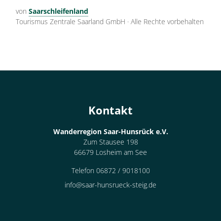
von
Saarschleifenland
Tourismus Zentrale Saarland GmbH
·
Alle Rechte vorbehalten
Wohnung
Appartement/Fewo,
Dusche, WC, 1
Schlafraum
€102.00
pro Einheit/Nacht
Kontakt
für 1 bis 2 Personen
62 m²
Wanderregion Saar-Hunsrück e.V.
Zum Stausee 198
66679 Losheim am See
Details anzeigen
Telefon 06872 / 9018100
Details anzeigen für Appartement/Fewo,
info@saar-hunsrueck-steig.de