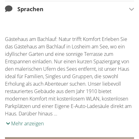
E-Bike-Ladestation
Sprachen
Zahlungsmöglichkeiten
Überweisung
Sprachen
Französisch
Gästehaus am Bachlauf: Natur trifft Komfort Erleben Sie
Spanisch
das Gästehaus am Bachlauf in Losheim am See, wo ein
idyllischer Garten und eine sonnige Terrasse zum
Entspannen einladen. Nur einen kurzen Spaziergang von
den malerischen Ufern des Sees entfernt, ist unser Haus
ideal für Familien, Singles und Gruppen, die sowohl
Erholung als auch Abenteuer suchen. Unser liebevoll
restauriertes Gebäude aus dem Jahr 1910 bietet
modernen Komfort mit kostenlosem WLAN, kostenlosen
Parkplätzen und einer Eigene E-Auto-Ladesäule direkt am
Haus. Darüber hinaus …
Mehr anzeigen