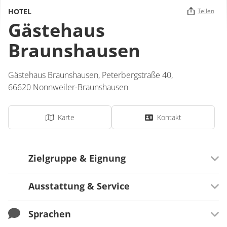
HOTEL
Teilen
Gästehaus
Braunshausen
Gästehaus Braunshausen,
Peterbergstraße 40,
66620
Nonnweiler-Braunshausen
Karte
Kontakt
Zielgruppe & Eignung
Ausstattung & Service
Ausrichtung
Für Familien besonders geeignet
Sprachen
Verpflegung