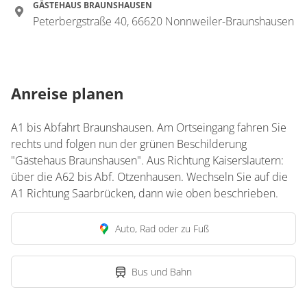
GÄSTEHAUS BRAUNSHAUSEN
Nichtraucher
Peterbergstraße 40, 66620 Nonnweiler-Braunshausen
€120.00
pro Einheit/Nacht
1 Zimmer
Anreise planen
für 2 bis 6 Personen
22 m²
A1 bis Abfahrt Braunshausen. Am Ortseingang fahren Sie
rechts und folgen nun der grünen Beschilderung
"Gästehaus Braunshausen". Aus Richtung Kaiserslautern:
Details anzeigen
über die A62 bis Abf. Otzenhausen. Wechseln Sie auf die
Details anzeigen für Mehrbettzimmer, Du
A1 Richtung Saarbrücken, dann wie oben beschrieben.
Zimmer
Auto, Rad oder zu Fuß
Dreibettzimmer
Bus und Bahn
€120.00
pro Einheit/Nacht