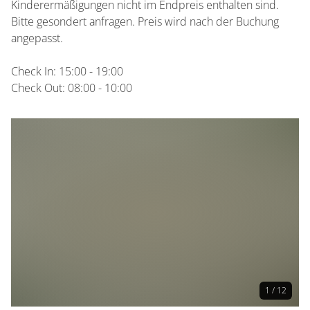
Kinderermäßigungen nicht im Endpreis enthalten sind.
Bitte gesondert anfragen. Preis wird nach der Buchung
angepasst.
Check In: 15:00 - 19:00
Check Out: 08:00 - 10:00
1 / 12