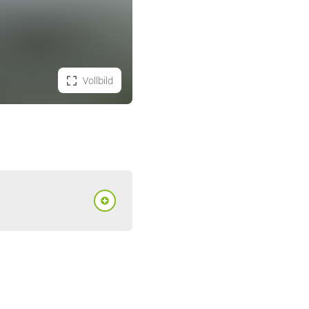
Vollbild
ent/Fewo