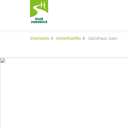
Zum Hauptinhalt springen
Startseite
Unterkünfte
Gästehaus Gaes
Subnavigation umschalten
Subnavigation umschalten
Subnavigation umschalten
Subnavigation umschalten
Subnavigation umschalten
Subnavigation umschalten