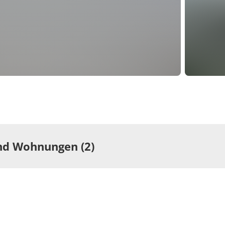
d Wohnungen (2)
r
Wohnung
elzimmer, Dusche,
Appartem
Standard