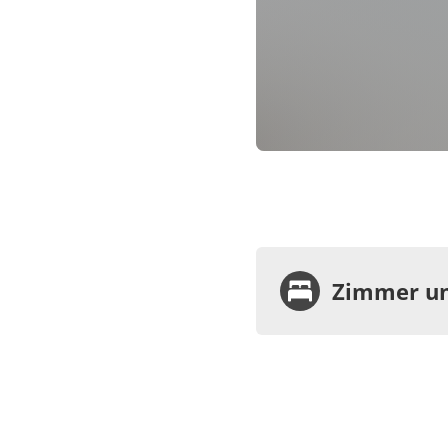
Zimmer un
Zimme
Dopp
WC, 