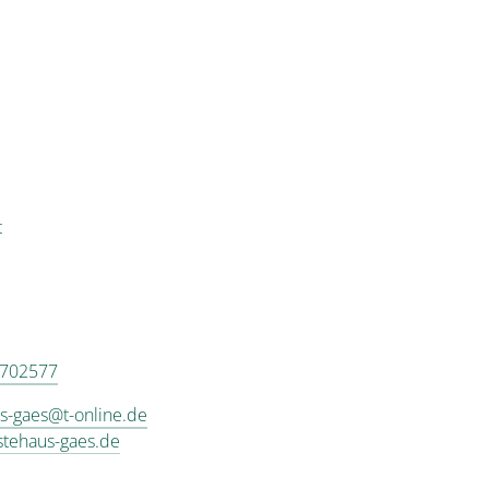
t
 702577
s-gaes@t-online.de
estehaus-gaes.de