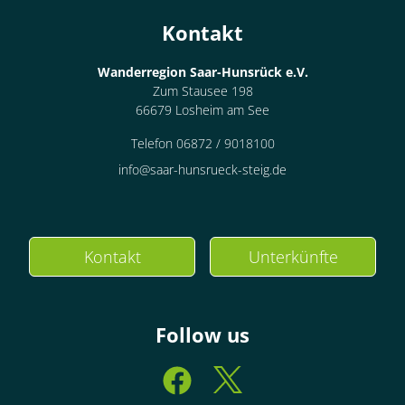
Dusche, WC, 2
Schlafräume
Kontakt
€77.00
pro Einheit/Nacht
Wanderregion Saar-Hunsrück e.V.
Zum Stausee 198
3 Wohnungen
66679 Losheim am See
für 2 bis 4 Personen
Telefon 06872 / 9018100
info@saar-hunsrueck-steig.de
43 m²
Details anzeigen
Details anzeigen für Appartement/Fewo,
Kontakt
Unterkünfte
Wohnung
Follow us
Appartement/Fewo,
Dusche, WC, 2
Schlafräume