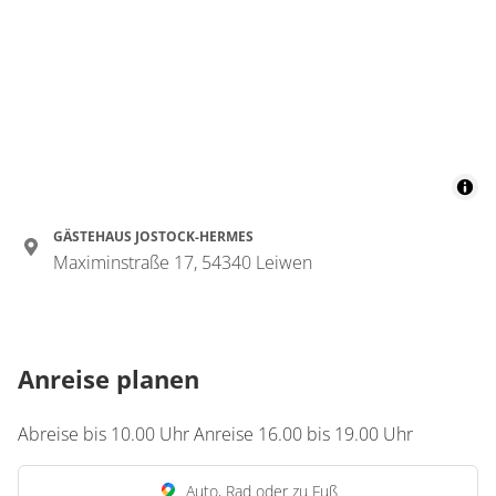
Details anzeigen
Details anzeigen für Doppelzimmer, Bad,
Zimmer
Doppelzimmer, Dusche,
WC
€50.00
pro Person/Nacht
GÄSTEHAUS JOSTOCK-HERMES
Maximinstraße 17, 54340 Leiwen
1 Zimmer
für 2 bis 2 Personen
Anreise planen
35 m²
Details anzeigen
Abreise bis 10.00 Uhr Anreise 16.00 bis 19.00 Uhr
Details anzeigen für Doppelzimmer, Dus
Auto, Rad oder zu Fuß