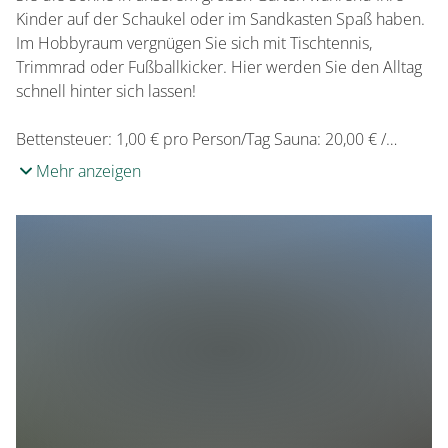
Kinder auf der Schaukel oder im Sandkasten Spaß haben.
Im Hobbyraum vergnügen Sie sich mit Tischtennis,
Trimmrad oder Fußballkicker. Hier werden Sie den Alltag
schnell hinter sich lassen!
Bettensteuer: 1,00 € pro Person/Tag Sauna: 20,00 € /…
Mehr anzeigen