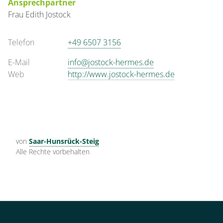
Ansprechpartner
Appartement/Fewo,
Frau
Edith
Jostock
Dusche, WC, 2
Schlafräume
Telefon
+49 6507 3156
€65.00
pro Einheit/Nacht
E-Mail
info@jostock-hermes.de
Web
http://www.jostock-hermes.de
3 Wohnungen
für 2 bis 4 Personen
43 m²
von
Saar-Hunsrück-Steig
Details anzeigen
Alle Rechte vorbehalten
Details anzeigen für Appartement/Fewo,
Wohnung
Appartement/Fewo,