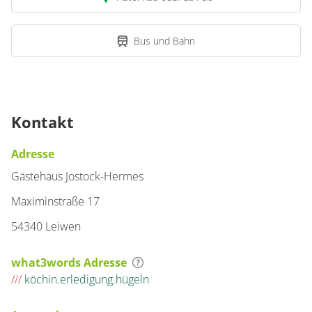
Wohnung
Bus und Bahn
Appartement/Fewo,
Dusche, WC, 2
Schlafräume
€65.00
pro Einheit/Nacht
Kontakt
3 Wohnungen
Adresse
für 2 bis 3 Personen
Gästehaus Jostock-Hermes
Maximinstraße 17
35 m²
54340 Leiwen
Details anzeigen
Details anzeigen für Appartement/Fewo,
what3words Adresse
///
köchin.erledigung.hügeln
Wohnung