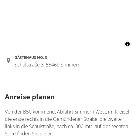
Zimmer
Doppelzimmer, Dusche
oder Bad, WC, Balkon
€102.00
pro Person/Nacht
1 Zimmer
GÄSTEHAUS NO. 3
für 1 bis 3 Personen
Schulstraße 3, 55469 Simmern
Details anzeigen
Details anzeigen für Doppelzimmer, Dus
Anreise planen
Zimmer
Von der B50 kommend, Abfahrt Simmern West, im Kreisel
Hotelappartement,
die erste rechts in die Gemündener Straße, die zweite
Dusche und
links in die Schulstraße, nach ca. 300 mtr. auf der rechten
Badewanne,
Seite finden Sie unser …