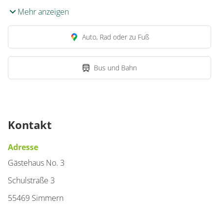
Erdgeschoß/Parterre
Mehr anzeigen
€80.00
pro Einheit/Nacht
Auto, Rad oder zu Fuß
1 Zimmer
für 1 bis 2 Personen
Bus und Bahn
36 m²
Details anzeigen
Kontakt
Details anzeigen für Hotelappartement,
Adresse
Gästehaus No. 3
Schulstraße 3
55469 Simmern