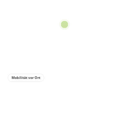
Doppelzimmer, Dusche,
WC, 1 Schlafraum
€39.00
pro Person/Nacht
für 2 bis 2 Personen
Details anzeigen
Details anzeigen für Doppelzimmer, Dus
Zimmer
Mobilität vor Ort
Doppelzimmer, Dusche,
WC, 1 Schlafraum
€35.00
pro Person/Nacht
für 2 bis 2 Personen