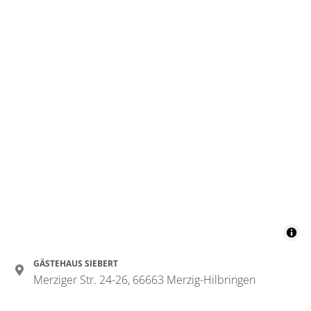
Details anzeigen
Details anzeigen für Doppelzimmer, Dus
GÄSTEHAUS SIEBERT
Merziger Str. 24-26, 66663 Merzig-Hilbringen