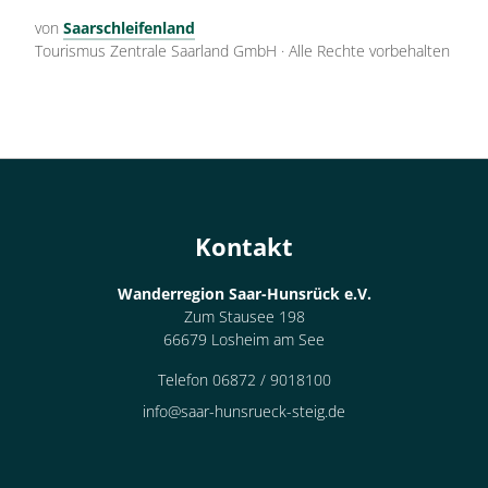
von
Saarschleifenland
Tourismus Zentrale Saarland GmbH
·
Alle Rechte vorbehalten
Kontakt
Wanderregion Saar-Hunsrück e.V.
Zum Stausee 198
66679 Losheim am See
Telefon 06872 / 9018100
info@saar-hunsrueck-steig.de