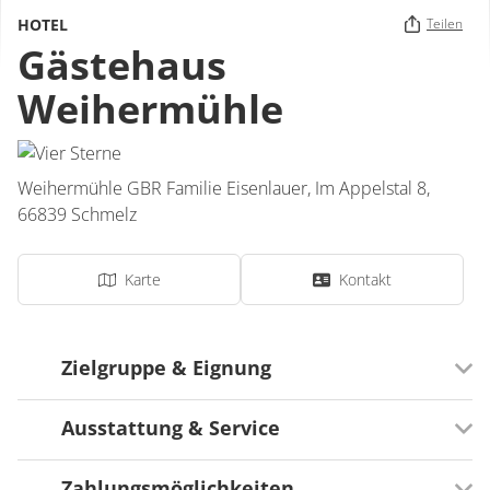
HOTEL
Teilen
Gästehaus
Weihermühle
Weihermühle GBR Familie Eisenlauer,
Im Appelstal 8,
66839
Schmelz
Karte
Kontakt
Zielgruppe & Eignung
Ausstattung & Service
Ausrichtung
Für Familien besonders geeignet
Zahlungsmöglichkeiten