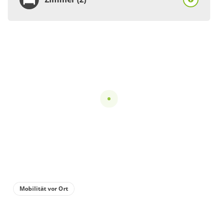
Zimmer
Einzelzimmer, Dusche
oder Bad, WC
€100.00
pro Einheit/Nacht
für 1 bis 1 Personen
Details anzeigen
Details anzeigen für Einzelzimmer, Dusc
Zimmer
Mobilität vor Ort
Doppelzimmer, Dusche