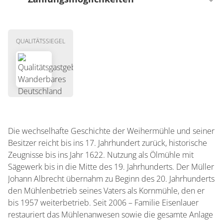
Besondere Lage
Seesicht
Zahlungsmöglichkeiten
Seenähe bis 500m
QUALITÄTSSIEGEL
EC-Card / Maestro
Die wechselhafte Geschichte der Weihermühle und seiner
Besitzer reicht bis ins 17. Jahrhundert zurück, historische
Zeugnisse bis ins Jahr 1622. Nutzung als Ölmühle mit
Sägewerk bis in die Mitte des 19. Jahrhunderts. Der Müller
Johann Albrecht übernahm zu Beginn des 20. Jahrhunderts
den Mühlenbetrieb seines Vaters als Kornmühle, den er
bis 1957 weiterbetrieb. Seit 2006 – Familie Eisenlauer
restauriert das Mühlenanwesen sowie die gesamte Anlage