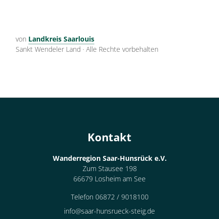
von
Landkreis Saarlouis
Sankt Wendeler Land
·
Alle Rechte vorbehalten
Kontakt
Wanderregion Saar-Hunsrück e.V.
Zum Stausee 198
66679 Losheim am See
Telefon 06872 / 9018100
info@saar-hunsrueck-steig.de