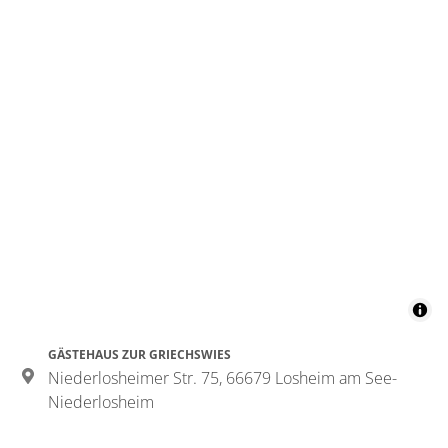
für
bis 2 Personen
55 m²
Details anzeigen
Details anzeigen für Appartement/Fewo,
GÄSTEHAUS ZUR GRIECHSWIES
Niederlosheimer Str. 75, 66679 Losheim am See-
Niederlosheim