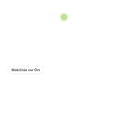
Dusche, WC, 3
Schlafräume
ab
€118.00
pro Einheit/Nacht
für 1 bis 6 Personen
110 m²
Details anzeigen
Mobilität vor Ort
Details anzeigen für Appartement/Fewo,
Wohnung
Appartement/Fewo,
Dusche, WC, 1
Schlafraum
ab
€69.00
pro Einheit/Nacht