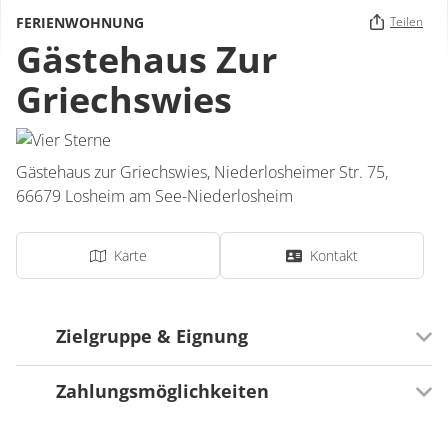
FERIENWOHNUNG
Teilen
Gästehaus Zur
Griechswies
Gästehaus zur Griechswies,
Niederlosheimer Str. 75,
66679
Losheim am See-Niederlosheim
Karte
Kontakt
Zielgruppe & Eignung
Zahlungsmöglichkeiten
Ausrichtung
Für Familien besonders geeignet