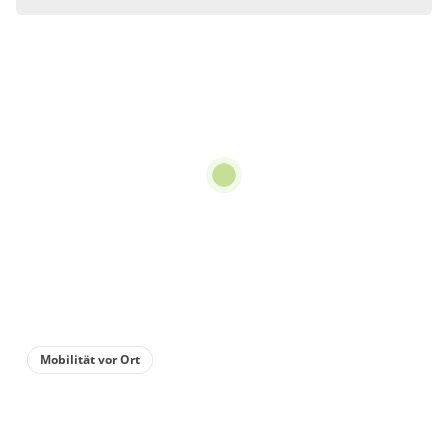
Zimmer
Doppelzimmer, Dusche,
WC
€30.00
pro Einheit/Nacht
2 Zimmer
für 2 bis 2 Personen
Details anzeigen
Details anzeigen für Doppelzimmer, Dus
Mobilität vor Ort