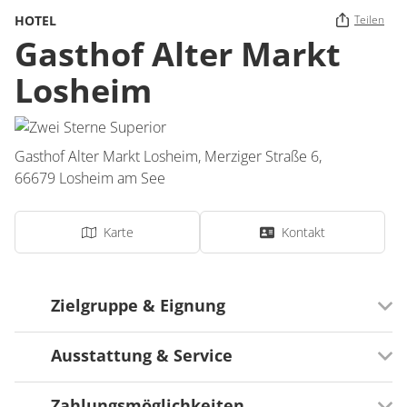
HOTEL
Teilen
Gasthof Alter Markt
Losheim
Gasthof Alter Markt Losheim,
Merziger Straße 6,
66679
Losheim am See
Karte
Kontakt
Zielgruppe & Eignung
Ausstattung & Service
Ausrichtung
Für Senioren besonders geeignet
Zahlungsmöglichkeiten