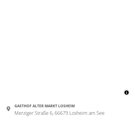
1 Zimmer
für 1 bis 1 Personen
20 m²
Details anzeigen
Details anzeigen für Einzelzimmer, Dusc
GASTHOF ALTER MARKT LOSHEIM
Merziger Straße 6, 66679 Losheim am See