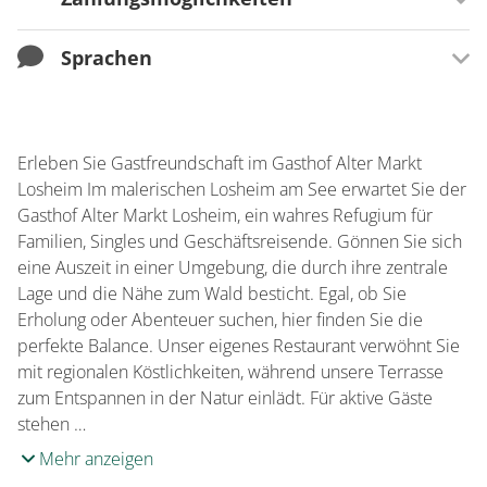
Besondere Lage
Für Familien besonders geeignet
Seenähe bis 500m
Sprachen
Zahlungsmöglichkeiten
EC-Card / Maestro
Sprachen
Französisch
Erleben Sie Gastfreundschaft im Gasthof Alter Markt
Spanisch
Losheim Im malerischen Losheim am See erwartet Sie der
Gasthof Alter Markt Losheim, ein wahres Refugium für
Familien, Singles und Geschäftsreisende. Gönnen Sie sich
eine Auszeit in einer Umgebung, die durch ihre zentrale
Lage und die Nähe zum Wald besticht. Egal, ob Sie
Erholung oder Abenteuer suchen, hier finden Sie die
perfekte Balance. Unser eigenes Restaurant verwöhnt Sie
mit regionalen Köstlichkeiten, während unsere Terrasse
zum Entspannen in der Natur einlädt. Für aktive Gäste
stehen …
Mehr anzeigen