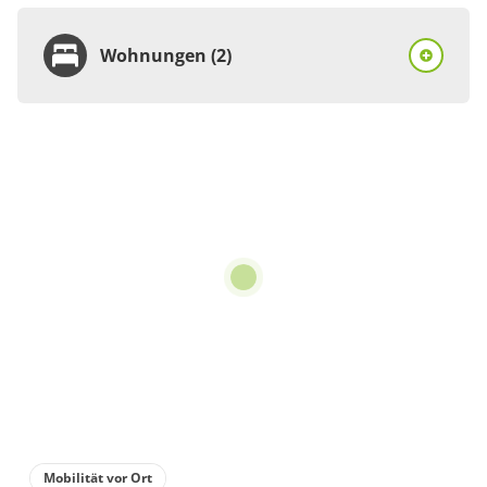
Wohnungen (2)
Wohnung
Appartement/Fewo
€42.00
pro Einheit/Nacht
1 Wohnungen
42 m²
Details anzeigen
Details anzeigen für Appartement/Fewo
Mobilität vor Ort