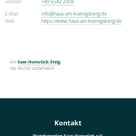
Telefon
+49 6542 2908
E-Mail
info@haus-am-koenigsberg.de
Web
https://www.haus-am-koenigsberg.de
von
Saar-Hunsrück-Steig
Alle Rechte vorbehalten
Kontakt
Wanderregion Saar-Hunsrück e.V.