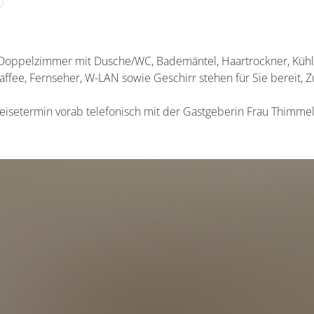
Doppelzimmer mit Dusche/WC, Bademäntel, Haartrockner, Kühl
ffee, Fernseher, W-LAN sowie Geschirr stehen für Sie bereit, Z
reisetermin vorab telefonisch mit der Gastgeberin Frau Thimme