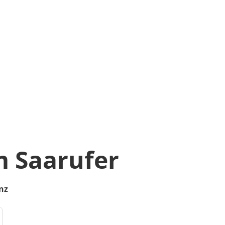
 Saarufer
nz