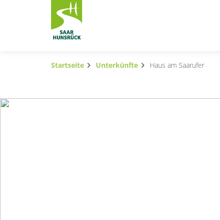
Zum Hauptinhalt springen
Startseite
Unterkünfte
Haus am Saarufer
Subnavigation umschalten
Subnavigation umschalten
Subnavigation umschalten
Subnavigation umschalten
Subnavigation umschalten
Subnavigation umschalten