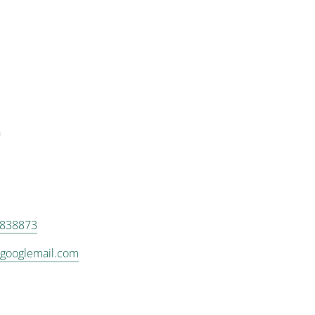
n
4838873
googlemail.com