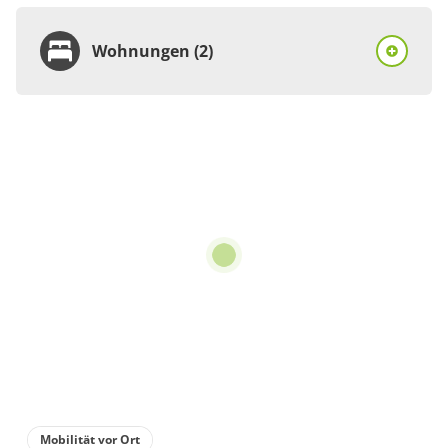
Wohnungen (2)
Wohnung
Appartement/Fewo
€90.00
pro Einheit/Nacht
2 Wohnungen
für 2 bis 2 Personen
60 m²
Details anzeigen
Details anzeigen für Appartement/Fewo
Mobilität vor Ort