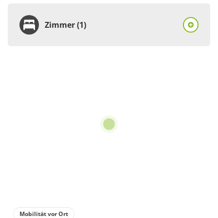
Zimmer (1)
Zimmer
Ferienhaus, Dusche,
WC, 2 Schlafräume
4 Zimmer
75 m²
Details anzeigen
Details anzeigen für Ferienhaus, Dusche,
Mobilität vor Ort