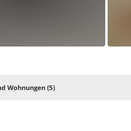
d Wohnungen (5)
ng
Wohnung
rtement/Fewo,
Appartem