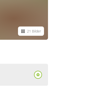
21 Bilder
ent/Fewo,