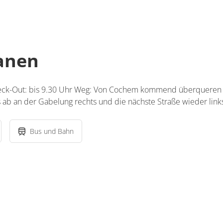
für 1 bis 2 Personen
18 m²
lanen
ils anzeigen
s anzeigen für Studio, Dusche, WC, Wohn-/Schlafraum
heck-Out: bis 9.30 Uhr Weg: Von Cochem kommend überqueren 
 ab an der Gabelung rechts und die nächste Straße wieder links
Bus und Bahn