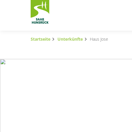
Zum Hauptinhalt springen
Startseite
Unterkünfte
Haus Jose
Subnavigation umschalten
Subnavigation umschalten
Subnavigation umschalten
Subnavigation umschalten
Subnavigation umschalten
Subnavigation umschalten