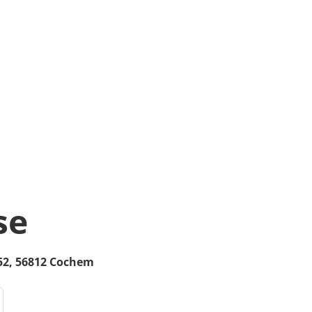
se
52,
56812
Cochem