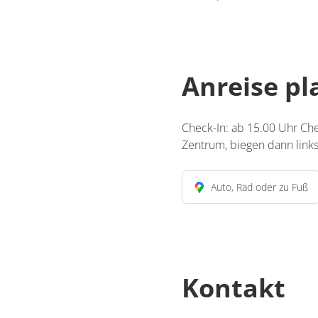
Anreise p
Deta
Detail
Check-In: ab 15.00 Uhr C
Zentrum, biegen dann links
Auto, Rad oder zu Fuß
Kontakt