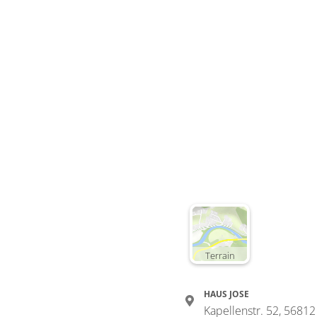
Deta
Detail
Zimme
Stud
Wohn
Terrain
€75.00
HAUS JOSE
Kapellenstr. 52, 568