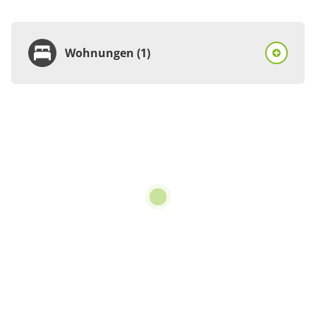
Wohnungen (1)
Wohnung
Appartement/Fewo,
Dusche, WC,
Nichtraucher
€60.00
pro Einheit/Nacht
4 Wohnungen
für 1 bis 4 Personen
58 m²