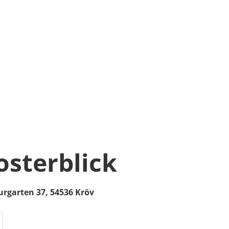
osterblick
urgarten 37,
54536
Kröv