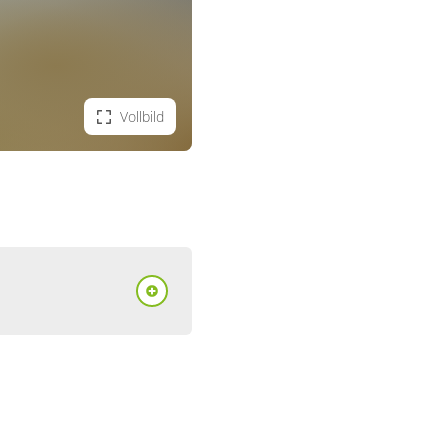
Vollbild
mmer, Dusche
, WC