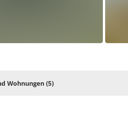
d Wohnungen (5)
r
Zimmer
elzimmer, Dusche
Doppelzi
 Bad, WC
oder Bad