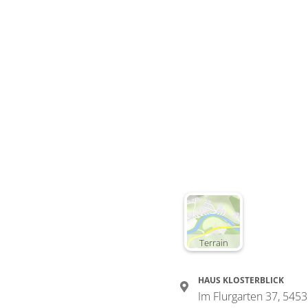
Deta
Detail
Zimme
Dopp
WC, 
€50.00
Terrain
Deta
HAUS KLOSTERBLICK
Detail
Im Flurgarten 37, 5453