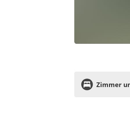
Zimmer un
Zimme
Einz
oder