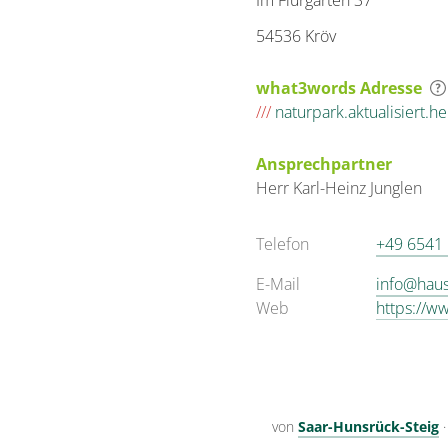
Im Flurgarten 37
54536 Kröv
what3words Adresse
///
naturpark.aktualisiert.h
Ansprechpartner
Herr
Karl-Heinz
Junglen
Telefon
+49 6541
E-Mail
info@haus
Web
https://w
von
Saar-Hunsrück-Steig