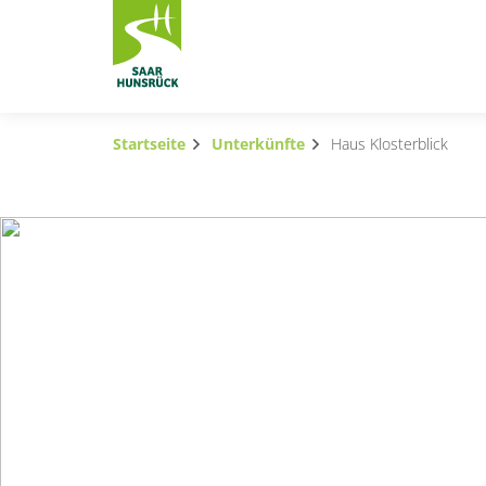
Zum Hauptinhalt springen
Startseite
Unterkünfte
Haus Klosterblick
Subnavigation umschalten
Subnavigation umschalten
Subnavigation umschalten
Subnavigation umschalten
Subnavigation umschalten
Subnavigation umschalten