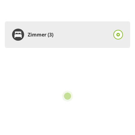
Zimmer (3)
Zimmer
Doppelzimmer, Dusche,
WC, Balkon
€35.00
pro Person/Nacht
1 Zimmer
für 2 bis 2 Personen