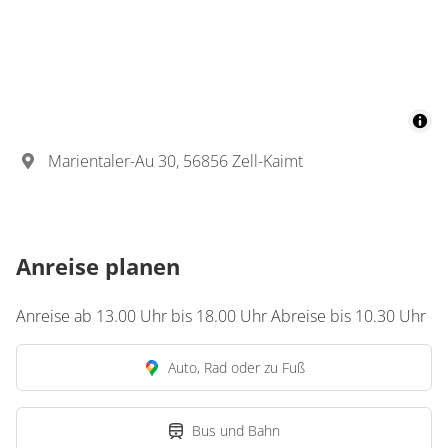
Zimmer
Doppelzimmer, Dusche,
WC
€37.50
pro Person/Nacht
Marientaler-Au 30, 56856 Zell-Kaimt
1 Zimmer
für 2 bis 2 Personen
19 m²
Anreise planen
Details anzeigen
Anreise ab 13.00 Uhr bis 18.00 Uhr Abreise bis 10.30 Uhr
Details anzeigen für Doppelzimmer, Dus
Auto, Rad oder zu Fuß
Bus und Bahn