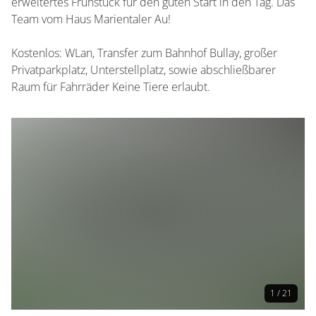
erweitertes Frühstück für den guten Start in den Tag. Das
Team vom Haus Marientaler Au!
Kostenlos: WLan, Transfer zum Bahnhof Bullay, großer
Privatparkplatz, Unterstellplatz, sowie abschließbarer
Raum für Fahrräder Keine Tiere erlaubt.
1 / 21