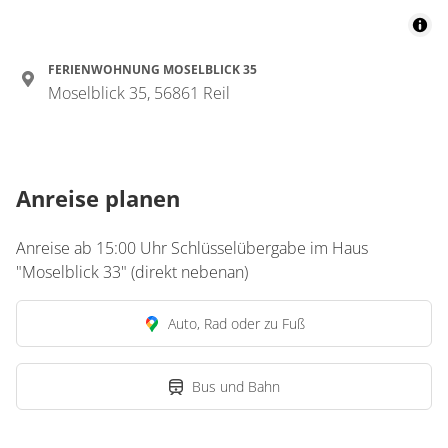
Appartement/Fewo,
Dusche oder Bad, WC,
Wohn-/Schlafraum
FERIENWOHNUNG MOSELBLICK 35
Moselblick 35, 56861 Reil
€50.00
pro Einheit/Nacht
1 Wohnungen
Anreise planen
für 1 bis 2 Personen
47 m²
Anreise ab 15:00 Uhr Schlüsselübergabe im Haus
"Moselblick 33" (direkt nebenan)
Details anzeigen
Details anzeigen für Appartement/Fewo,
Auto, Rad oder zu Fuß
Bus und Bahn