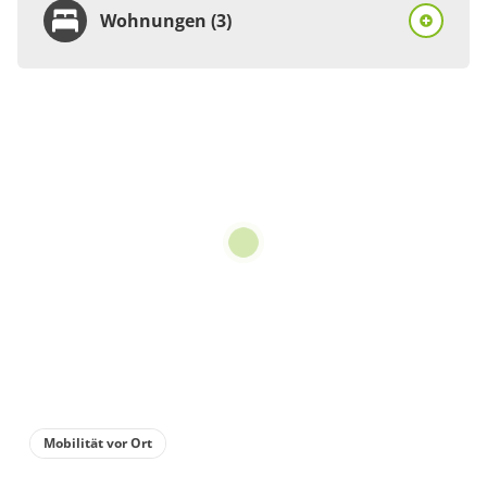
Wohnungen (3)
Wohnung
Appartement/Fewo,
Dusche oder Bad, WC, 2
Schlafräume
€80.00
pro Einheit/Nacht
für 1 bis 4 Personen
111 m²
Details anzeigen
Mobilität vor Ort
Details anzeigen für Appartement/Fewo,